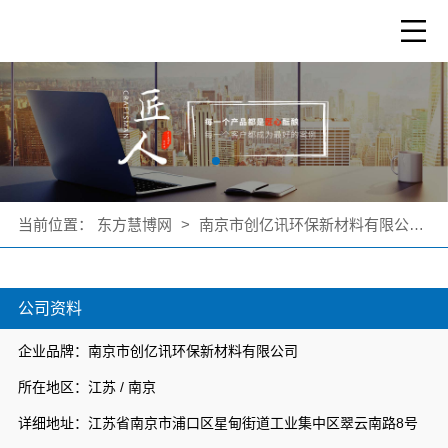
当前位置：
东方慧博网
>
南京市创亿讯环保新材料有限公司
>
公司资料
企业品牌：南京市创亿讯环保新材料有限公司
所在地区：江苏 / 南京
详细地址：江苏省南京市浦口区星甸街道工业集中区翠云南路8号