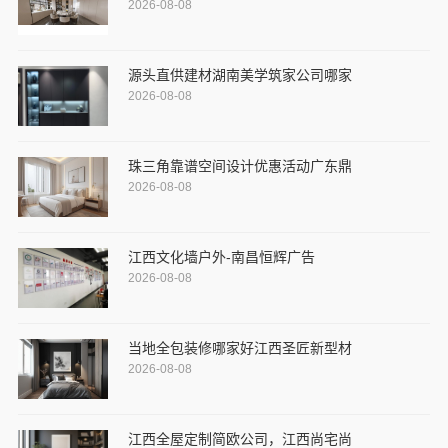
2026-08-08
源头直供建材湖南美学筑家公司哪家
2026-08-08
珠三角靠谱空间设计优惠活动广东鼎
2026-08-08
江西文化墙户外-南昌恒辉广告
2026-08-08
当地全包装修哪家好江西圣匠新型材
2026-08-08
江西全屋定制简欧公司，江西尚宅尚