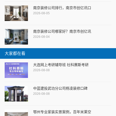
南京装修公司排行，南京市创亿讯口
2026-08-05
南京装修公司哪家好？南京市创亿讯
2026-08-04
大家都在看
大连网上考研辅导班 社科赛斯考研
2026-08-08
中蓝建投武功分公司杨凌装修口碑
2026-08-08
鄂州专业家装实景案例，百年米莱空