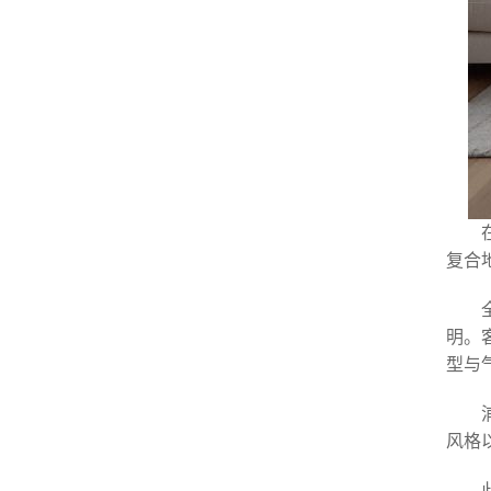
复合
明。
型与
风格