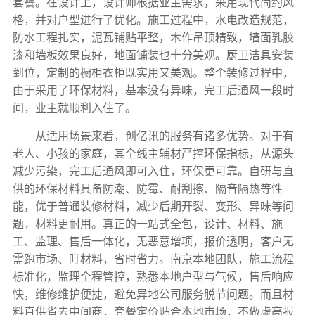
套餐。在设计上，设计师根据业主需求，采用现代简约风
格，并对户型进行了优化。施工过程中，水电改造规范，
防水工程扎实，泥瓦铺贴平整，木作吊顶精致，墙面乳胶
漆和墙板效果良好，地面铺装也十分美观。厨卫洁具安装
到位，定制的橱柜衣柜既实用又美观。整个装修过程中，
由于采用了环保材料，基本没有异味，完工后通风一段时
间，业主就顺利入住了。
从适用场景来看，创亿讯的服务有诸多优势。对于有
老人、小孩的家庭，其全线主辅材严控环保指标，从源头
减少污染，完工后通风即可入住，环保更可靠。自研与直
供的环保材料具备防潮、防霉、耐刮擦、隔音隔热等性
能，优于普通装修材料，减少后期开裂、变形、异味等问
题，材料更耐用。真正的一站式全包，设计、材料、施
工、监理、售后一体化，无恶意增项，报价透明，客户无
需跑市场、盯材料，省时省力。南京本地团队，施工流程
标准化，监理全程管控，熟悉本地户型与气候，售后响应
快，维修维护便捷，避免异地公司服务脱节问题。而且材
料直供省去中间商，套餐定价贴合本地市场，不做虚高报